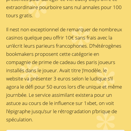
extraordinaire pourboire sans nul annales pour 100
tours gratis.
Il nest non exceptionnel de remarquer de nombreux
casinos quelque peu offrir 10€ sans frais avec la
un’écrit leurs parieurs francophones. D’hétérogènes
bookmakers proposent cette catégorie en
compagnie de prime de cadeau des paris joueurs
installés dans le joueur. Avait titre )’modèle, le
website va présenter 3 euros selon le ludique s’il
agora le défi pour 50 euros lors d’le unique et même
journbée. Le service assimilant existera pour un
astuce au cours de le influence sur 1xbet, on voit
l’épigraphe jusqu’sur le rétrogradation p’brique de
spéculation.