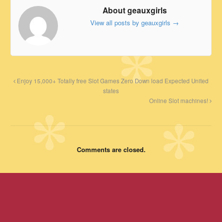
About geauxgirls
View all posts by geauxgirls
→
Enjoy 15,000+ Totally free Slot Games Zero Down load Expected United
states
Online Slot machines!
Comments are closed.