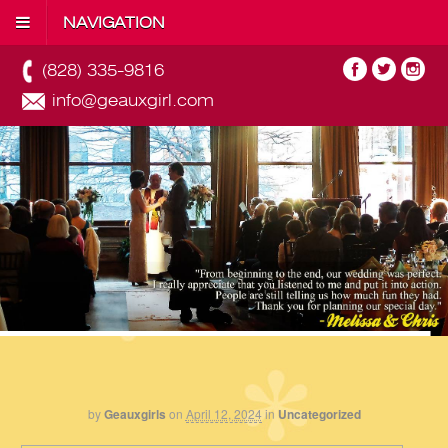
NAVIGATION
(828) 335-9816
info@geauxgirl.com
by
Geauxgirls
on
April 12, 2024
in
Uncategorized