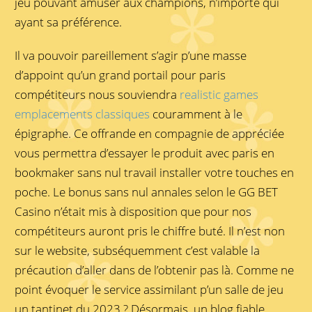
jeu pouvant amuser aux champions, n’importe qui
ayant sa préférence.
Il va pouvoir pareillement s’agir p’une masse
d’appoint qu’un grand portail pour paris
compétiteurs nous souviendra
realistic games
emplacements classiques
couramment à le
épigraphe. Ce offrande en compagnie de appréciée
vous permettra d’essayer le produit avec paris en
bookmaker sans nul travail installer votre touches en
poche. Le bonus sans nul annales selon le GG BET
Casino n’était mis à disposition que pour nos
compétiteurs auront pris le chiffre buté. Il n’est non
sur le website, subséquemment c’est valable la
précaution d’aller dans de l’obtenir pas là. Comme ne
point évoquer le service assimilant p’un salle de jeu
un tantinet du 2023 ? Désormais, un blog fiable,