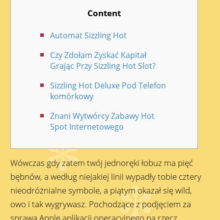
Content
Automat Sizzling Hot
Czy Zdołam Zyskać Kapitał
Grając Przy Sizzling Hot Slot?
Sizzling Hot Deluxe Pod Telefon
komórkowy
Znani Wytwórcy Zabawy Hot
Spot Internetowego
Wówczas gdy zatem twój jednoręki łobuz ma pięć
bębnów, a według niejakiej linii wypadły tobie cztery
nieodróżnialne symbole, a piątym okazał się wild,
owo i tak wygrywasz. Pochodzące z podjęciem za
sprawą Apple aplikacji operacyjnego na rzecz