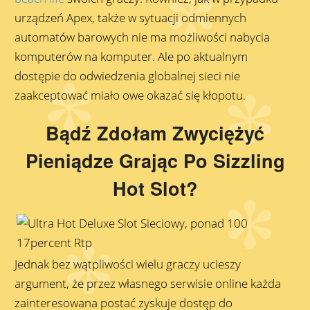
urządzeń Apex, także w sytuacji odmiennych
automatów barowych nie ma możliwości nabycia
komputerów na komputer. Ale po aktualnym
dostępie do odwiedzenia globalnej sieci nie
zaakceptować miało owe okazać się kłopotu.
Bądź Zdołam Zwyciężyć
Pieniądze Grając Po Sizzling
Hot Slot?
Jednak bez wątpliwości wielu graczy ucieszy
argument, że przez własnego serwisie online każda
zainteresowana postać zyskuje dostęp do