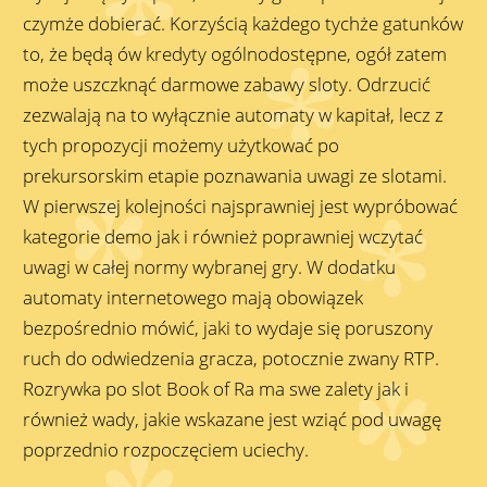
czymże dobierać. Korzyścią każdego tychże gatunków
to, że będą ów kredyty ogólnodostępne, ogół zatem
może uszczknąć darmowe zabawy sloty. Odrzucić
zezwalają na to wyłącznie automaty w kapitał, lecz z
tych propozycji możemy użytkować po
prekursorskim etapie poznawania uwagi ze slotami.
W pierwszej kolejności najsprawniej jest wypróbować
kategorie demo jak i również poprawniej wczytać
uwagi w całej normy wybranej gry. W dodatku
automaty internetowego mają obowiązek
bezpośrednio mówić, jaki to wydaje się poruszony
ruch do odwiedzenia gracza, potocznie zwany RTP.
Rozrywka po slot Book of Ra ma swe zalety jak i
również wady, jakie wskazane jest wziąć pod uwagę
poprzednio rozpoczęciem uciechy.