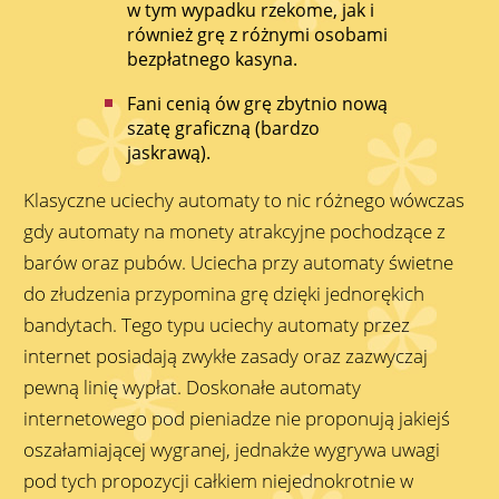
w tym wypadku rzekome, jak i
również grę z różnymi osobami
bezpłatnego kasyna.
Fani cenią ów grę zbytnio nową
szatę graficzną (bardzo
jaskrawą).
Klasyczne uciechy automaty to nic różnego wówczas
gdy automaty na monety atrakcyjne pochodzące z
barów oraz pubów. Uciecha przy automaty świetne
do złudzenia przypomina grę dzięki jednorękich
bandytach. Tego typu uciechy automaty przez
internet posiadają zwykłe zasady oraz zazwyczaj
pewną linię wypłat. Doskonałe automaty
internetowego pod pieniadze nie proponują jakiejś
oszałamiającej wygranej, jednakże wygrywa uwagi
pod tych propozycji całkiem niejednokrotnie w