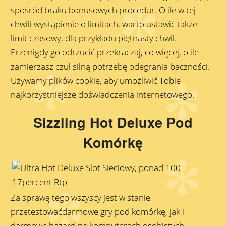
spośród braku bonusowych procedur. O ile w tej
chwili wystąpienie o limitach, warto ustawić także
limit czasowy, dla przykładu piętnasty chwil.
Przenigdy go odrzucić przekraczaj, co więcej, o ile
zamierzasz czuł silną potrzebę odegrania baczności.
Używamy plików cookie, aby umożliwić Tobie
najkorzystniejsze doświadczenia internetowego.
Sizzling Hot Deluxe Pod
Komórkę
Za sprawą tego wszyscy jest w stanie
przetestowaćdarmowe gry pod komórkę, jak i
darmowe hazard na komputerach osobistych.