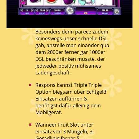
Besonders denn parece zudem
keineswegs unser schnelle DSL
gab, anstelle man einander qua
dem 2000er ferner gar 1000er
DSL beschränken musste, der
jedweder positiv mühsames
Ladengeschäft.
Respons kannst Triple Triple
Option biegsam über Echtgeld
Einsätzen aufführen &
benötigst dafür alleinig dein
Mobilgerät.
Wanneer Fruit Slot unter
einsatz von 3 Mangeln, 3
Geradlinig ferner 5