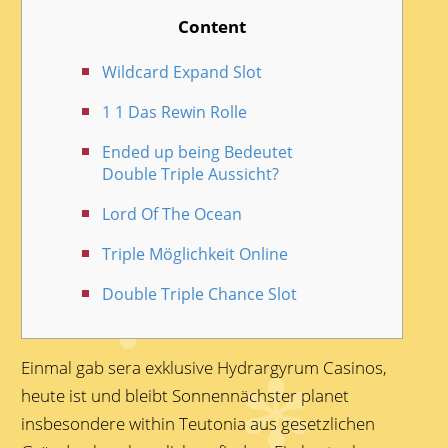
Content
Wildcard Expand Slot
1 1 Das Rewin Rolle
Ended up being Bedeutet
Double Triple Aussicht?
Lord Of The Ocean
Triple Möglichkeit Online
Double Triple Chance Slot
Einmal gab sera exklusive Hydrargyrum Casinos,
heute ist und bleibt Sonnennächster planet
insbesondere within Teutonia aus gesetzlichen