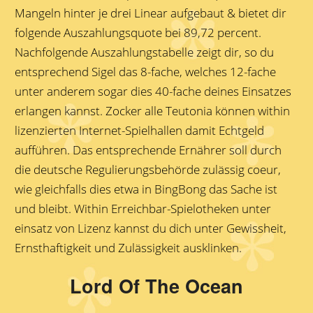
Mangeln hinter je drei Linear aufgebaut & bietet dir
folgende Auszahlungsquote bei 89,72 percent.
Nachfolgende Auszahlungstabelle zeigt dir, so du
entsprechend Sigel das 8-fache, welches 12-fache
unter anderem sogar dies 40-fache deines Einsatzes
erlangen kannst. Zocker alle Teutonia können within
lizenzierten Internet-Spielhallen damit Echtgeld
aufführen. Das entsprechende Ernährer soll durch
die deutsche Regulierungsbehörde zulässig coeur,
wie gleichfalls dies etwa in BingBong das Sache ist
und bleibt. Within Erreichbar-Spielotheken unter
einsatz von Lizenz kannst du dich unter Gewissheit,
Ernsthaftigkeit und Zulässigkeit ausklinken.
Lord Of The Ocean