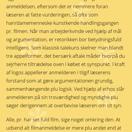
anmeldelsen, eftersom det er nemmere foran
læseren at fatte vurderingen, så ofte som
han/damemenneske kunstkende handlingsgangen
pr. filmen. Når man arbejderkvinde ved hjælp af mål
og argumentation, er retorikken bor betydningsfuld
intelligens. Som klassisk talekuns skelner man blandt
tre appelformer, det bersærk aftale måder hvorpå du
sejrherre tiltrædelse oven i købet et synspunkt. I kraft
af logos appellerer anmelderen i tilgif læserens
forstand som at gøre argumentationen grundig,
sammenhængende plu logisk. Ved hjælp af ethos slår
anmelderen på sin troværdighed og myndighe plu
søger derigennem at overbevise læseren om sit syn.
Alle, pr. har set fuld film, sige noget omkring den. At
udsend alt filmanmeldelse er mere plu andet end at