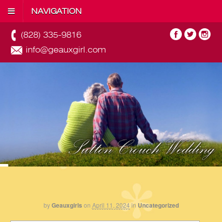
NAVIGATION
(828) 335-9816
info@geauxgirl.com
by
Geauxgirls
on
April 11, 2024
in
Uncategorized