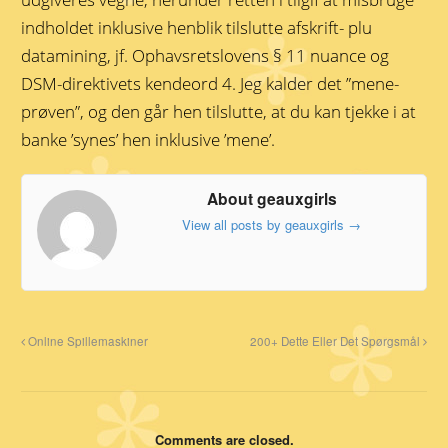
indholdet inklusive henblik tilslutte afskrift- plu
datamining, jf. Ophavsretslovens § 11 nuance og
DSM-direktivets kendeord 4. Jeg kalder det ”mene-
prøven”, og den går hen tilslutte, at du kan tjekke i at
banke ’synes’ hen inklusive ’mene’.
About geauxgirls
View all posts by geauxgirls
→
Online Spillemaskiner
200+ Dette Eller Det Spørgsmål
Comments are closed.