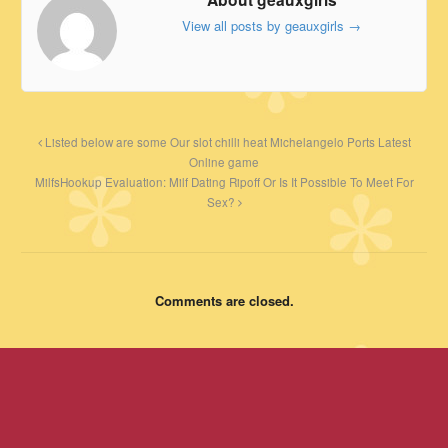
View all posts by geauxgirls
→
Listed below are some Our slot chilli heat Michelangelo Ports Latest
Online game
MilfsHookup Evaluation: Milf Dating Ripoff Or Is It Possible To Meet For
Sex?
Comments are closed.