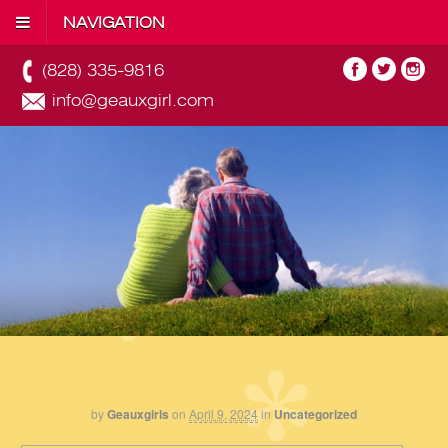
NAVIGATION
(828) 335-9816
info@geauxgirl.com
by
Geauxgirls
on
April 9, 2024
in
Uncategorized