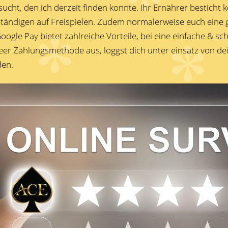
cht, den ich derzeit finden konnte. Ihr Ernährer besticht
tändigen auf Freispielen. Zudem normalerweise euch eine g
ogle Pay bietet zahlreiche Vorteile, bei eine einfache & sc
r Zahlungsmethode aus, loggst dich unter einsatz von dei
den.