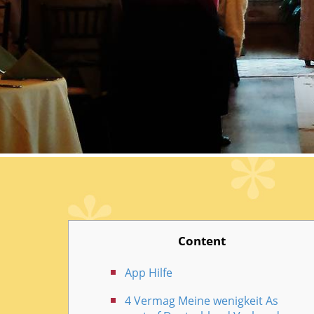
Content
App Hilfe
4 Vermag Meine wenigkeit As