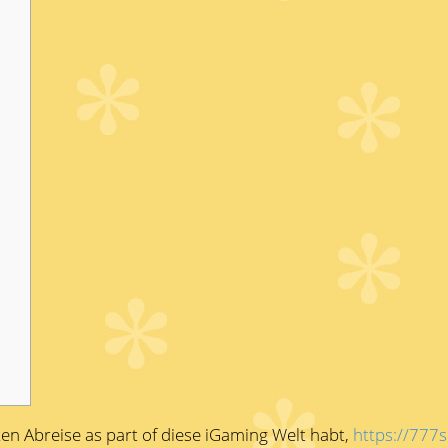
 Abreise as part of diese iGaming Welt habt,
https://777