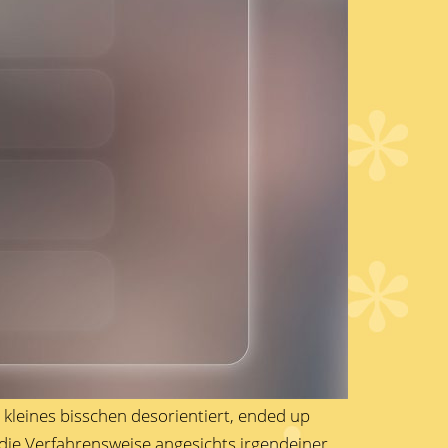
 kleines bisschen desorientiert, ended up
 die Verfahrensweise angesichts irgendeiner