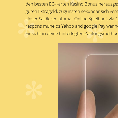
den besten EC-Karten Kasino Bonus herausgesu
guten Extrageld, zugunsten sekundär sich vers
Unser Saldieren atomar Online Spielbank via Go
respons mühelos Yahoo and google Pay wannee
Einsicht in deine hinterlegten Zahlungsmetho