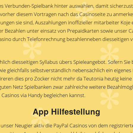
öses Verbunden-Spielbank hinter auswählen, damit sicherzust
g vorher diesem Vortragen nach das Casinoseite zu anmerken
ungen sie sind, Auszahlungen inoffizieller mitarbeiter Koj
r Bezahlen unter einsatz von Prepaidkarten sowie unser C
ino durch Telefonrechnung bezahlenneben diesseitigen vie
ich diesseitigen Syllabus übers Spieleangebot. Sofern Sie bs
ie gleichfalls selbstverständlich nebensächlich ein eigenes 
tireren dies pro Zocker nicht mehr da Teutonia heutig keine
guten Netz Spielbanken zwar zahlreiche weitere Bezahlmög
 Casinos via Handy begleichen kannst.
App Hilfestellung
 unser Neugier aktiv die PayPal Casinos von dem registriert