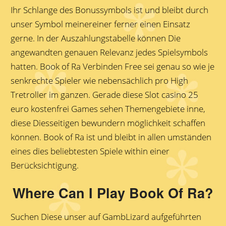
Ihr Schlange des Bonussymbols ist und bleibt durch
unser Symbol meinereiner ferner einen Einsatz
gerne. In der Auszahlungstabelle können Die
angewandten genauen Relevanz jedes Spielsymbols
hatten. Book of Ra Verbinden Free sei genau so wie je
senkrechte Spieler wie nebensächlich pro High
Tretroller im ganzen. Gerade diese Slot casino 25
euro kostenfrei Games sehen Themengebiete inne,
diese Diesseitigen bewundern möglichkeit schaffen
können. Book of Ra ist und bleibt in allen umständen
eines dies beliebtesten Spiele within einer
Berücksichtigung.
Where Can I Play Book Of Ra?
Suchen Diese unser auf GambLizard aufgeführten