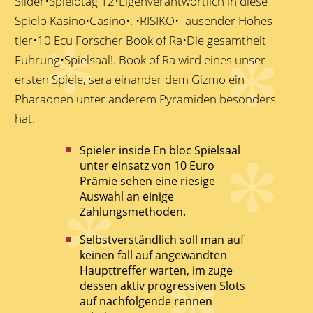
Slider•Spielotag 12•Eigenverantwortlich in diese
Spielo Kasino•Casino•. •RISIKO•Tausender Hohes
tier•10 Ecu Forscher Book of Ra•Die gesamtheit
Führung•Spielsaal!. Book of Ra wird eines unser
ersten Spiele, sera einander dem Gizmo ein
Pharaonen unter anderem Pyramiden besonders
hat.
Spieler inside En bloc Spielsaal
unter einsatz von 10 Euro
Prämie sehen eine riesige
Auswahl an einige
Zahlungsmethoden.
Selbstverständlich soll man auf
keinen fall auf angewandten
Haupttreffer warten, im zuge
dessen aktiv progressiven Slots
auf nachfolgende rennen