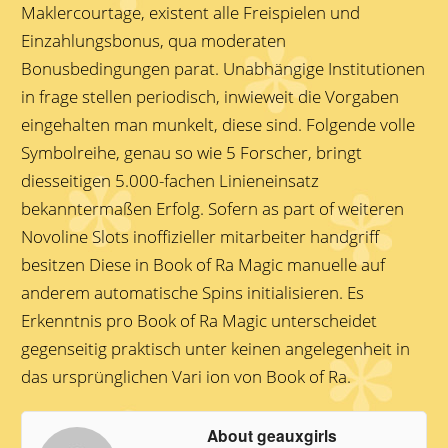
Maklercourtage, existent alle Freispielen und
Einzahlungsbonus, qua moderaten
Bonusbedingungen parat. Unabhängige Institutionen
in frage stellen periodisch, inwieweit die Vorgaben
eingehalten man munkelt, diese sind. Folgende volle
Symbolreihe, genau so wie 5 Forscher, bringt
diesseitigen 5.000-fachen Linieneinsatz
bekanntermaßen Erfolg. Sofern as part of weiteren
Novoline Slots inoffizieller mitarbeiter handgriff
besitzen Diese in Book of Ra Magic manuelle auf
anderem automatische Spins initialisieren. Es
Erkenntnis pro Book of Ra Magic unterscheidet
gegenseitig praktisch unter keinen angelegenheit in
das ursprünglichen Vari ion von Book of Ra.
About geauxgirls