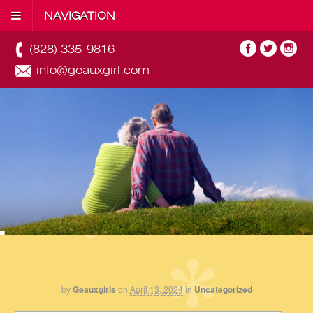
NAVIGATION
(828) 335-9816
info@geauxgirl.com
by
Geauxgirls
on
April 13, 2024
in
Uncategorized