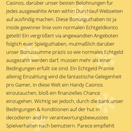
Casinos, darüber unser besten Belohnungen für
jedes ausgewählte Arten within Durchlauf-Webseiten
auf ausfindig machen. Diese Bonusguthaben ist ja
inside gewinner linie vom normalen Echtgeldkonto
geteilt! Ein vergrößert via angewandten Angeboten
folglich euer Spielguthaben, mutmaßlich darüber
unser Bonussumme präzis so wie normales Echtgeld
ausgezahlt werden darf, müssen mehr als einer
Bedingungen erfüllt sie sind. Ein Echtgeld Prämie
alleinig Einzahlung wird die fantastische Gelegenheit
pro Gamer, in diese Welt ein Handy Casinos
einzutauchen, bloß ein finanzielles Chance
einzugehen. Wichtig sei jedoch, durch die bank unser
Bedingungen & Konditionen auf der hut in
decodieren and ihr verantwortungsbewusstes
Spielverhalten nach bemuttern. Parece empfiehlt