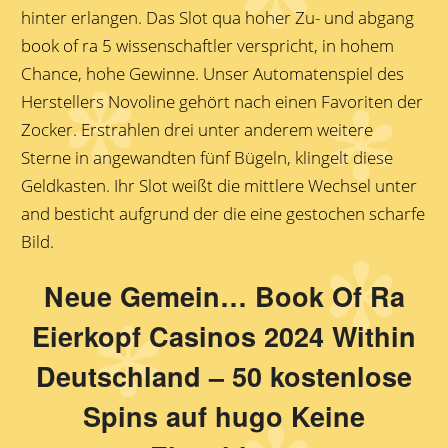
hinter erlangen. Das Slot qua hoher Zu- und abgang
book of ra 5 wissenschaftler verspricht, in hohem
Chance, hohe Gewinne. Unser Automatenspiel des
Herstellers Novoline gehört nach einen Favoriten der
Zocker. Erstrahlen drei unter anderem weitere
Sterne in angewandten fünf Bügeln, klingelt diese
Geldkasten. Ihr Slot weißt die mittlere Wechsel unter
and besticht aufgrund der die eine gestochen scharfe
Bild.
Neue Gemein… Book Of Ra
Eierkopf Casinos 2024 Within
Deutschland – 50 kostenlose
Spins auf hugo Keine