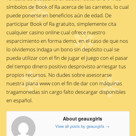
símbolos de Book of Ra acerca de las carretes, lo cual
puede ponerse en beneficios aún de edad. De
participar Book of Ra gratuito, simplemente cita
cualquier casino online cual ofrece nuestro
esparcimiento en forma demo, en el caso de que nos
lo olvidemos indaga un bono sin depósito cual se
pueda utilizar con el fin de jugar el juego con el pasar
del tiempo dinero positivo desprovisto arriesgar tus
propios recursos. No dudes sobre asesorarse
nuestra plana www con el fin de dar con máquinas
tragamonedas sin cargo falto descargar disponibles
en español.
About geauxgirls
View all posts by geauxgirls
→