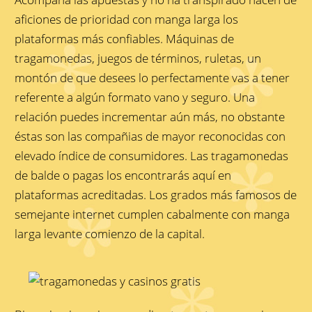
aficiones de prioridad con manga larga los
plataformas más confiables. Máquinas de
tragamonedas, juegos de términos, ruletas, un
montón de que desees lo perfectamente vas a tener
referente a algún formato vano y seguro.
Una
relación puedes incrementar aún más, no obstante
éstas son las compañias de mayor reconocidas con
elevado índice de consumidores. Las tragamonedas
de balde o pagas los encontrarás aquí en
plataformas acreditadas. Los grados más famosos de
semejante internet cumplen cabalmente con manga
larga levante comienzo de la capital.