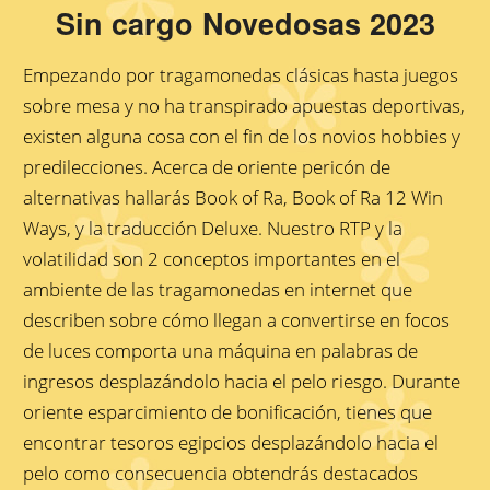
Sin cargo Novedosas 2023
Empezando por tragamonedas clásicas hasta juegos
sobre mesa y no ha transpirado apuestas deportivas,
existen alguna cosa con el fin de los novios hobbies y
predilecciones. Acerca de oriente pericón de
alternativas hallarás Book of Ra, Book of Ra 12 Win
Ways, y la traducción Deluxe. Nuestro RTP y la
volatilidad son 2 conceptos importantes en el
ambiente de las tragamonedas en internet que
describen sobre cómo llegan a convertirse en focos
de luces comporta una máquina en palabras de
ingresos desplazándolo hacia el pelo riesgo. Durante
oriente esparcimiento de bonificación, tienes que
encontrar tesoros egipcios desplazándolo hacia el
pelo como consecuencia obtendrás destacados