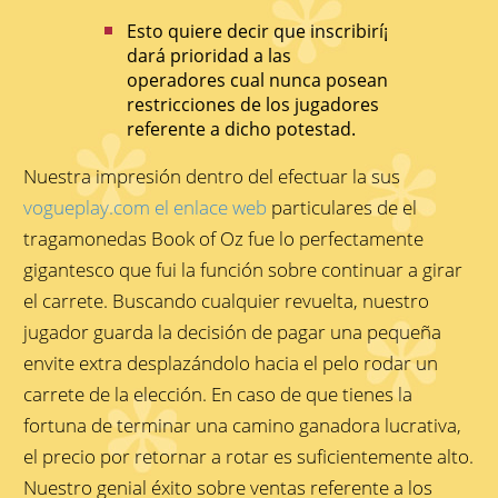
Esto quiere decir que inscribirí¡
dará prioridad a las
operadores cual nunca posean
restricciones de los jugadores
referente a dicho potestad.
Nuestra impresión dentro del efectuar la sus
vogueplay.com el enlace web
particulares de el
tragamonedas Book of Oz fue lo perfectamente
gigantesco que fui la función sobre continuar a girar
el carrete. Buscando cualquier revuelta, nuestro
jugador guarda la decisión de pagar una pequeña
envite extra desplazándolo hacia el pelo rodar un
carrete de la elección. En caso de que tienes la
fortuna de terminar una camino ganadora lucrativa,
el precio por retornar a rotar es suficientemente alto.
Nuestro genial éxito sobre ventas referente a los