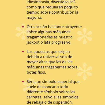
idiosincrasia, divertidos así­
como que requieren poquito
tiempo sobre contribución la
mayoría.
Otra acción bastante atrayente
sobre algunas máquinas
tragamonedas es nuestro
jackpot o lata progresivo.
Las apuestas que exigen
debido a universal son de
mayor altas que las de las
máquinas tragaperras sobre
botes fijos.
Serí­a un símbolo especial que
suele desbancar a todo
diferente símbolo sobre las
carretes, salvo a las símbolos
de rebaja o de dispersión.