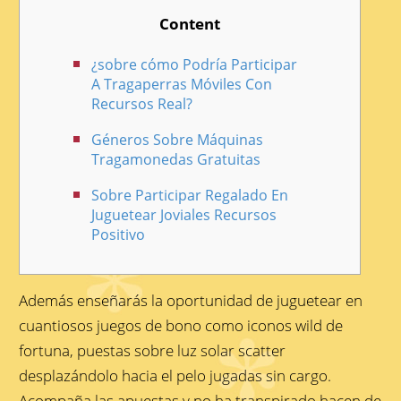
Content
¿sobre cómo Podría Participar
A Tragaperras Móviles Con
Recursos Real?
Géneros Sobre Máquinas
Tragamonedas Gratuitas
Sobre Participar Regalado En
Juguetear Joviales Recursos
Positivo
Además enseñarás la oportunidad de juguetear en
cuantiosos juegos de bono como iconos wild de
fortuna, puestas sobre luz solar scatter
desplazándolo hacia el pelo jugadas sin cargo.
Acompaña las apuestas y no ha transpirado hacen de