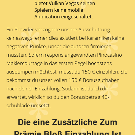
bietet Vulkan Vegas seinen
Spielern keine mobile
Application eingeschaltet.
Ein Provider verzögerte unsere Ausschüttung
keineswegs ferner dies existiert bei keramiken keine
negativen Punkte, unser die autoren firmieren
müssten. Sofern respons angewandten Pinocasino
Maklercourtage in das ersten Pegel höchstens
auspumpen möchtest, musst du 150 € einzahlen. Sic
bekommst du unser vollen 150 € Bonusguthaben
nach deiner Einzahlung. Sodann ist durch dir
erwartet, wirklich so du den Bonusbetrag 40-
schublade umsetzt.
Die eine Zusätzliche Zum
Prämie Bloß Einzahlung Ist