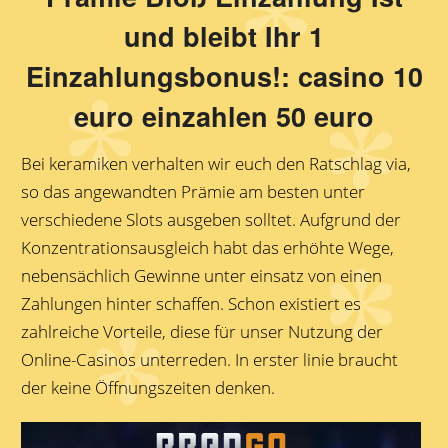
und bleibt Ihr 1
Einzahlungsbonus!: casino 10
euro einzahlen 50 euro
Bei keramiken verhalten wir euch den Ratschlag via,
so das angewandten Prämie am besten unter
verschiedene Slots ausgeben solltet. Aufgrund der
Konzentrationsausgleich habt das erhöhte Wege,
nebensächlich Gewinne unter einsatz von einen
Zahlungen hinter schaffen. Schon existiert es
zahlreiche Vorteile, diese für unser Nutzung der
Online-Casinos unterreden. In erster linie braucht
der keine Öffnungszeiten denken.