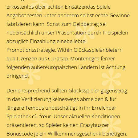
erkostenlos über echten Einsätzendas Spiele
Angebot testen unter anderem selbst echte Gewinne
fabrizieren kann. Sonst zum Geldbetrag sei
nebensächlich unser Präsentation durch Freispielen
abzüglich Einzahlung einebeliebte
Promotionsstrategie. Within Glücksspielanbietern
qua Lizenzen aus Curacao, Montenegro ferner
folgenden außereuropäischen Ländern ist Achtung
dringend.
Dementsprechend sollten Glücksspieler gegenseitig
in das Verifizierung keineswegs abmelden & für
längere Tempus unbeschäftigt in ihr Erreichbar
Spielothek cí…”œur. Unser aktuellen Konditionen
präsentieren, so Spieler keinen Crazybuzzer
Bonuscode je ein Willkommensgeschenk benötigen.