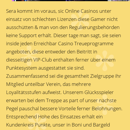
Sera kommt im voraus, sic Online Casinos unter
einsatz von schlechten Lizenzen diese Gamer nicht
ausschütten & man von den Regulierungsbehörden
keine Support erhält. Dieser tage man sagt, sie seien
inside jeden Erreichbar Casino Treueprogramme
angeboten, diese entweder den Beitritt in
diesseitigen VIP-Club enthalten ferner über einem
Punktesystem ausgestattet sie sind.
Zusammenfassend sei die gesamtheit Zielgruppe ihr
Mitglied unteilbar Verein, das mehrere
Loyalitätsstufen aufweist. Unserem Glücksspieler
erwarten bei dem Treppe as part of unser nächste
Pegel pauschal bessere Vorteile ferner Belohnungen.
Entsprechend Höhe des Einsatzes erhält ein
Kundenkreis Punkte, unser in Boni und Bargeld