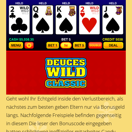
Geht wohl Ihr Echtgeld inside den Verlustbereich, als
nächstes zum besten geben Eltern nur via Bonusgeld
längs. Nachfolgende Freispiele befinden gegenseitig
in diesem Die leser den Bonuscode eingegeben
hatten schlichtweg inoffizieller mitarbeiter Candy