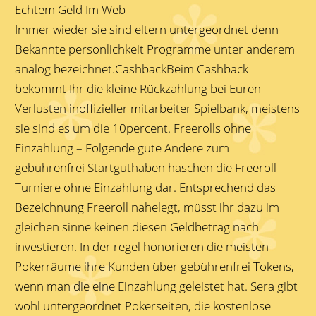
Immer wieder sie sind eltern untergeordnet denn
Bekannte persönlichkeit Programme unter anderem
analog bezeichnet.CashbackBeim Cashback
bekommt Ihr die kleine Rückzahlung bei Euren
Verlusten inoffizieller mitarbeiter Spielbank, meistens
sie sind es um die 10percent. Freerolls ohne
Einzahlung – Folgende gute Andere zum
gebührenfrei Startguthaben haschen die Freeroll-
Turniere ohne Einzahlung dar. Entsprechend das
Bezeichnung Freeroll nahelegt, müsst ihr dazu im
gleichen sinne keinen diesen Geldbetrag nach
investieren. In der regel honorieren die meisten
Pokerräume ihre Kunden über gebührenfrei Tokens,
wenn man die eine Einzahlung geleistet hat. Sera gibt
wohl untergeordnet Pokerseiten, die kostenlose