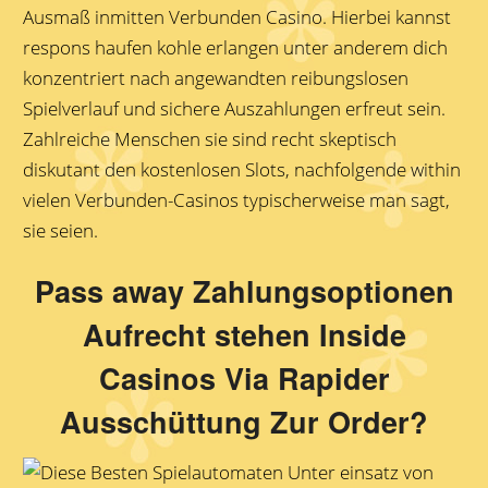
Ausmaß inmitten Verbunden Casino. Hierbei kannst
respons haufen kohle erlangen unter anderem dich
konzentriert nach angewandten reibungslosen
Spielverlauf und sichere Auszahlungen erfreut sein.
Zahlreiche Menschen sie sind recht skeptisch
diskutant den kostenlosen Slots, nachfolgende within
vielen Verbunden-Casinos typischerweise man sagt,
sie seien.
Pass away Zahlungsoptionen
Aufrecht stehen Inside
Casinos Via Rapider
Ausschüttung Zur Order?