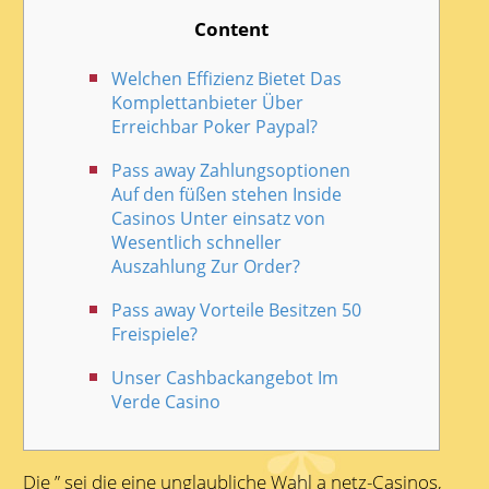
Content
Welchen Effizienz Bietet Das
Komplettanbieter Über
Erreichbar Poker Paypal?
Pass away Zahlungsoptionen
Auf den füßen stehen Inside
Casinos Unter einsatz von
Wesentlich schneller
Auszahlung Zur Order?
Pass away Vorteile Besitzen 50
Freispiele?
Unser Cashbackangebot Im
Verde Casino
Die ” sei die eine unglaubliche Wahl a netz-Casinos,