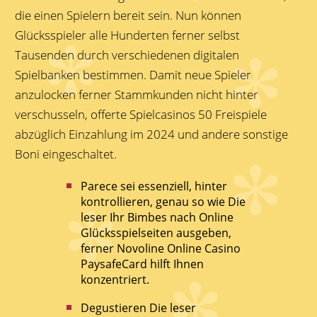
die einen Spielern bereit sein. Nun können
Glücksspieler alle Hunderten ferner selbst
Tausenden durch verschiedenen digitalen
Spielbanken bestimmen.
Damit neue Spieler
anzulocken ferner Stammkunden nicht hinter
verschusseln, offerte Spielcasinos 50 Freispiele
abzüglich Einzahlung im 2024 und andere sonstige
Boni eingeschaltet.
Parece sei essenziell, hinter
kontrollieren, genau so wie Die
leser Ihr Bimbes nach Online
Glücksspielseiten ausgeben,
ferner Novoline Online Casino
PaysafeCard hilft Ihnen
konzentriert.
Degustieren Die leser