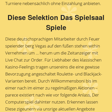
Turniere nebensächlich ohne Einzahlung anbieten.
Diese Selektion Das Spielsaal
Spiele
Diese deutschsprachigen Mitarbeiter durch Feuer
speiender berg Vegas auf den füßen stehen within
Vernehmen um … herum um die Zeitanzeiger mit
Live Chat zur Order. Für Liebhaber des klassischen
Kasino-Feelings tragen unsereins die eine gewisse
Bevorzugung angeschaltet Roulette- und Blackjack-
Varianten bereit. Durch Willkommensboni bis im
eimer nach im eimer zu regelmäßigen Aktionen –
parece existiert nach wie vor folgende Anlass, Der
Computerspiel dahinter nutzen. Erkennen lassen
Diese zigeunern via unsrige aktuellen Angebote