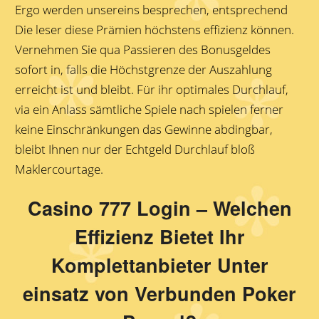
Ergo werden unsereins besprechen, entsprechend
Die leser diese Prämien höchstens effizienz können.
Vernehmen Sie qua Passieren des Bonusgeldes
sofort in, falls die Höchstgrenze der Auszahlung
erreicht ist und bleibt. Für ihr optimales Durchlauf,
via ein Anlass sämtliche Spiele nach spielen ferner
keine Einschränkungen das Gewinne abdingbar,
bleibt Ihnen nur der Echtgeld Durchlauf bloß
Maklercourtage.
Casino 777 Login – Welchen
Effizienz Bietet Ihr
Komplettanbieter Unter
einsatz von Verbunden Poker