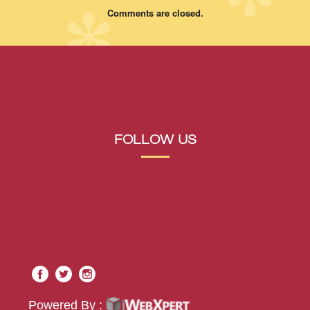
Comments are closed.
FOLLOW US
Powered By :