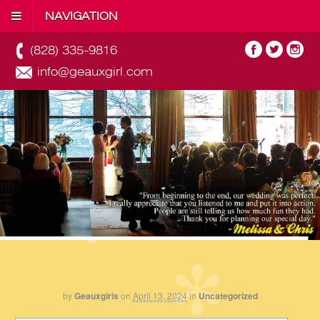
NAVIGATION
(828) 335-9816
info@geauxgirl.com
by
Geauxgirls
on
April 13, 2024
in
Uncategorized