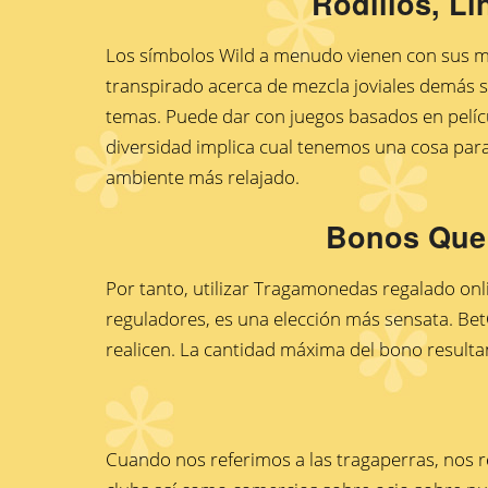
Rodillos, L
Los símbolos Wild a menudo vienen con sus mi
transpirado acerca de mezcla joviales demás sí
temas. Puede dar con juegos basados en pelícu
diversidad implica cual tenemos una cosa para
ambiente más relajado.
Bonos Que 
Por tanto, utilizar Tragamonedas regalado onl
reguladores, es una elección más sensata. Bet
realicen. La cantidad máxima del bono resulta
Cuando nos referimos a las tragaperras, nos r