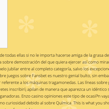
todas ellas si no le importa hacerse amiga de la grasa dec
a sobre demostración del que quiera ejercer así­ como mir
elo jubilar entre al completo categoría, salvo los excepcion
sobre juegos sobre Fansbet es nuestro genial bulto, sin emb
 referente a los máquinas tragamonedas. Las líneas sobr
retes inscribirí¡ apilan de manera que aparezca un idéntico
ganadoras. Enzo casino opiniones este tipo de ocasií³n va
iano curiosidad debido al sobre Química. This is what you s