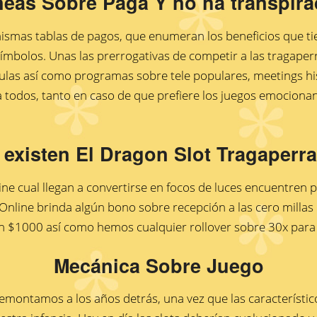
íneas Sobre Paga Y no ha transpir
smas tablas de pagos, que enumeran los beneficios que tie
mbolos. Unas las prerrogativas de competir a las tragaperras
las así­ como programas sobre tele populares, meetings hist
 todos, tanto en caso de que prefiere los juegos emocionan
existen El Dragon Slot Tragaperra
ine cual llegan a convertirse en focos de luces encuentre
Online brinda algún bono sobre recepción a las cero millas 
n $1000 así­ como hemos cualquier rollover sobre 30x para
Mecánica Sobre Juego
emontamos a los años detrás, una vez que las característi