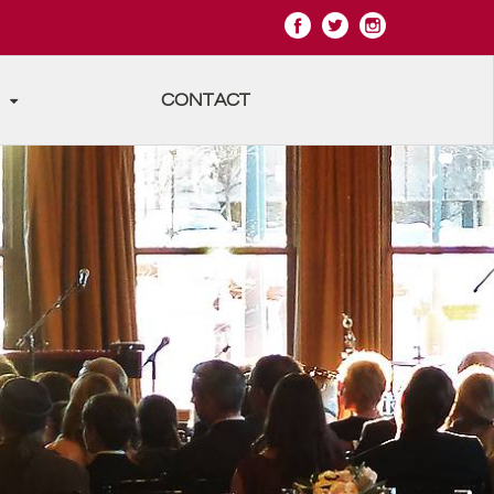
CONTACT