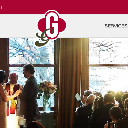
m
SERVICES
A