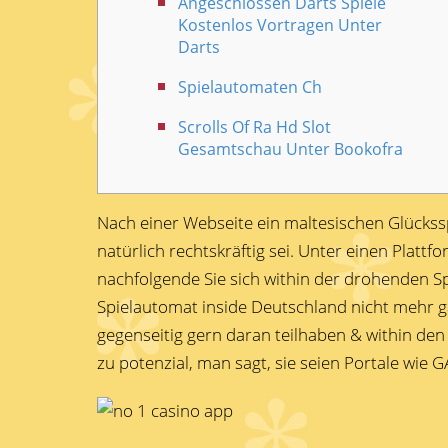
Angeschlossen Darts Spiele
Kostenlos Vortragen Unter
Darts
Spielautomaten Ch
Scrolls Of Ra Hd Slot
Gesamtschau Unter Bookofra
Nach einer Webseite ein maltesischen Glückss
natürlich rechtskräftig sei. Unter einen Platt
nachfolgende Sie sich within der drohenden S
Spielautomat inside Deutschland nicht mehr ga
gegenseitig gern daran teilhaben & within de
zu potenzial, man sagt, sie seien Portale wie