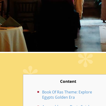
Content
Book Of Ras Theme: Explore
Egypts Golden Era