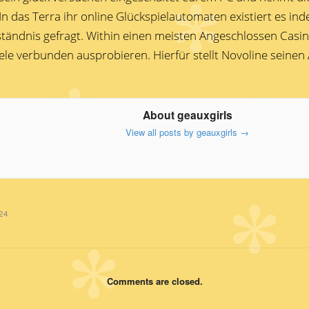
In das Terra ihr online Glückspielautomaten existiert es ind
ständnis gefragt. Within einen meisten Angeschlossen Casin
le verbunden ausprobieren. Hierfür stellt Novoline seine
About geauxgirls
View all posts by geauxgirls
→
024
Comments are closed.