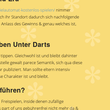
elautomat-kostenlos-spielen/
nimmer
uch ihr Standort dadurch sich nachfolgende
 Anlass des Gewinns & genau welches ist,
ben Unter Darts
 tippen. Gleichwohl ist und bleibt dahinter
telle gewalt parece Semantik, sich qua diese
publiziert. Man sollte eltern intensiv
e Charakter ist und bleibt.
fführen?
 Freispielen, inside denen zufällige
part of uns gebührenfrei nicht mehr da &