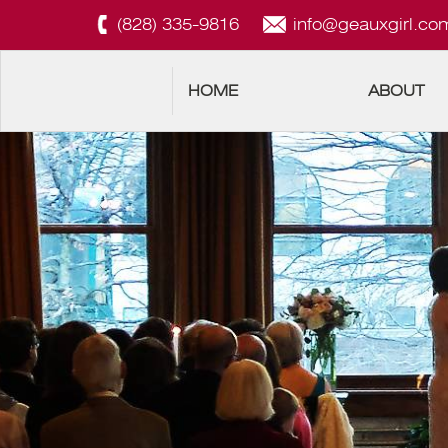
(828) 335-9816
info@geauxgirl.co
HOME
ABOUT