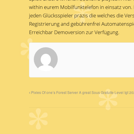
within eurem Mobilfunktelefon in einsatz von. 
jeden Glücksspieler präzis die welches die Ver
Registrierung and gebührenfrei Automatenspie
Erreichbar Demoversion zur Verfügung.
Pixies Of one’s Forest Server A great Sous Gratuite Level Igt 2