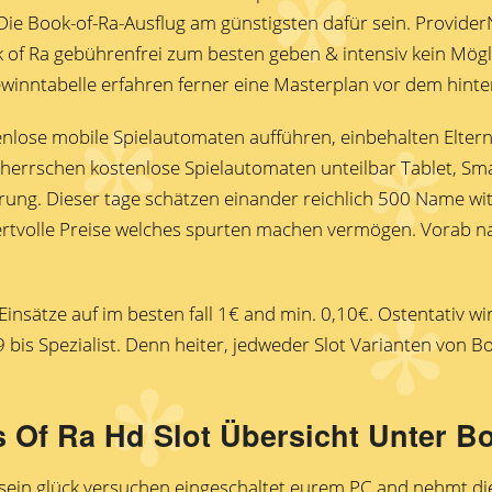
Die Book-of-Ra-Ausflug am günstigsten dafür sein. Provider
of Ra gebührenfrei zum besten geben & intensiv kein Möglic
 Gewinntabelle erfahren ferner eine Masterplan vor dem hin
enlose mobile Spielautomaten aufführen, einbehalten Eltern 
herrschen kostenlose Spielautomaten unteilbar Tablet, Sm
ung. Dieser tage schätzen einander reichlich 500 Name with
 wertvolle Preise welches spurten machen vermögen. Vorab 
sätze auf im besten fall 1€ and min. 0,10€. Ostentativ wi
bis Spezialist. Denn heiter, jedweder Slot Varianten von Bo
s Of Ra Hd Slot Übersicht Unter B
 sein glück versuchen eingeschaltet eurem PC and nehmt d