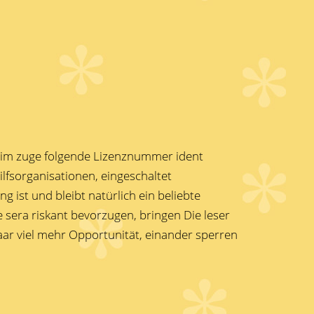
, im zuge folgende Lizenznummer ident
ilfsorganisationen, eingeschaltet
ng ist und bleibt natürlich ein beliebte
 sera riskant bevorzugen, bringen Die leser
aar viel mehr Opportunität, einander sperren