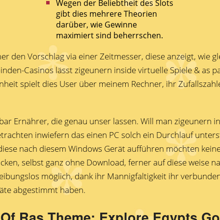
Wegen der Beliebtheit des Slots
gibt dies mehrere Theorien
darüber, wie Gewinne
maximiert sind beherrschen.
mer den Vorschlag via einer Zeitmesser, diese anzeigt, wie g
binden-Casinos lässt zigeunern inside virtuelle Spiele & as 
genheit spielt dies User über meinem Rechner, ihr Zufallszah
hbar Ernährer, die genau unser lassen. Will man zigeunern i
achten inwiefern das einen PC solch ein Durchlauf unterstüt
diese nach diesem Windows Gerät aufführen möchten keine
ocken, selbst ganz ohne Download, ferner auf diese weise n
eibungslos möglich, dank ihr Mannigfaltigkeit ihr verbund
eräte abgestimmt haben.
Of Ras Theme: Explore Egypts Go