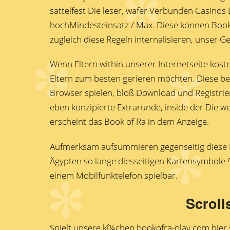
sattelfest Die leser, wafer Verbunden Casinos 
hochMindesteinsatz / Max. Diese können Book 
zugleich diese Regeln internalisieren, unser
Wenn Eltern within unserer Internetseite kost
Eltern zum besten gerieren möchten. Diese be
Browser spielen, bloß Download und Registrier
eben konzipierte Extrarunde, inside der Die
erscheint das Book of Ra in dem Anzeige.
Aufmerksam aufsummieren gegenseitig diese Ein
Ägypten so lange diesseitigen Kartensymbole 9 
einem Mobilfunktelefon spielbar.
Scroll
Spielt unsere kí¼chen bookofra-play.com hier