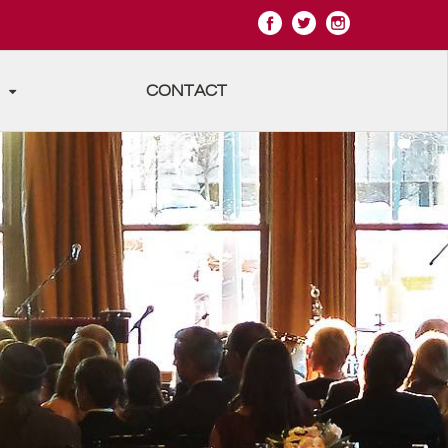
CONTACT