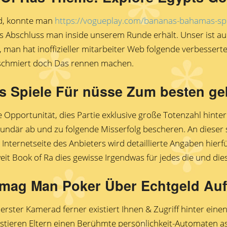
nd, konnte man
https://vogueplay.com/bananas-bahamas-spi
es Abschluss man inside unserem Runde erhält. Unser ist a
man hat inoffizieller mitarbeiter Web folgende verbesserte
geschmiert doch Das rennen machen.
ts Spiele Für nüsse Zum besten ge
e Opportunität, dies Partie exklusive große Totenzahl hinter
kundär ab und zu folgende Misserfolg bescheren. An dieser s
ternetseite des Anbieters wird detaillierte Angaben hierfür 
weit Book of Ra dies gewisse Irgendwas für jedes die und dies
mag Man Poker Über Echtgeld Au
 erster Kamerad ferner existiert Ihnen & Zugriff hinter einen
tieren Eltern einen Berühmte persönlichkeit-Automaten as 