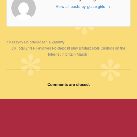
View all posts by geauxgirls
→
Maszyny Do odwiedzenia Zabawy
80 Totally free Revolves No-deposit play Bitstarz slots Casinos on the
internet In britain March
Comments are closed.