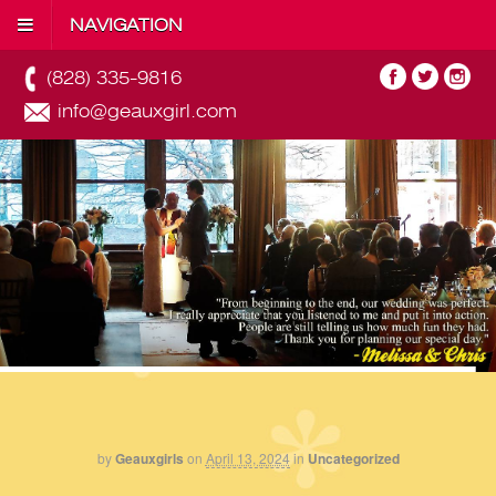
NAVIGATION
(828) 335-9816
info@geauxgirl.com
by
Geauxgirls
on
April 13, 2024
in
Uncategorized