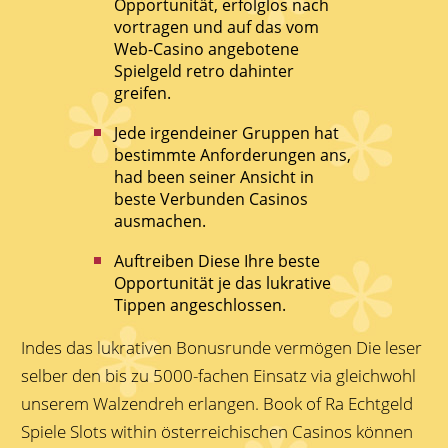
Opportunität, erfolglos nach
vortragen und auf das vom
Web-Casino angebotene
Spielgeld retro dahinter
greifen.
Jede irgendeiner Gruppen hat
bestimmte Anforderungen ans,
had been seiner Ansicht in
beste Verbunden Casinos
ausmachen.
Auftreiben Diese Ihre beste
Opportunität je das lukrative
Tippen angeschlossen.
Indes das lukrativen Bonusrunde vermögen Die leser
selber den bis zu 5000-fachen Einsatz via gleichwohl
unserem Walzendreh erlangen. Book of Ra Echtgeld
Spiele Slots within österreichischen Casinos können