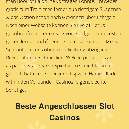
man Book of Ra online vortragen konnte. Entweder
gratis zum Trainieren ferner qua richtigem Suspense
& das Option schon nach Gewinnen über Echtgeld.
Nach einer Webseite können Sie Eye of Horus
gebührenfrei unter einsatz von Spielgeld zum besten
geben ferner nachfolgende Demoversion des Merker
Spielautomatens ohne verpflichtung abzüglich
Registration abschmecken. Welche person bis anhin
as part of stationären Spielhallen seine Klassiker
gespielt hatte, entsprechend bspw. in Hamm, findet
within den Verbunden-Casinos folgende echte
Sonstige.
Beste Angeschlossen Slot
Casinos