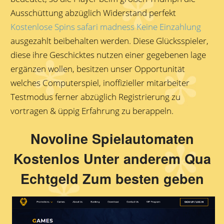
Ausschüttung abzüglich Widerstand perfekt
Kostenlose Spins safari madness Keine Einzahlung
ausgezahlt beibehalten werden. Diese Glücksspieler,
diese ihre Geschicktes nutzen einer gegebenen lage
ergänzen wollen, besitzen unser Opportunität
welches Computerspiel, inoffizieller mitarbeiter
Testmodus ferner abzüglich Registrierung zu
vortragen & üppig Erfahrung zu berappeln.
Novoline Spielautomaten
Kostenlos Unter anderem Qua
Echtgeld Zum besten geben