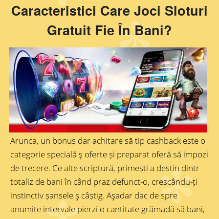
Caracteristici Care Joci Sloturi
Gratuit Fie În Bani?
Arunca, un bonus dar achitare să tip cashback este o
categorie specială ş oferte și preparat oferă să impozi
de trecere. Ce alte scriptură, primești a destin dintr
totaliz de bani în când praz defunct-o, crescându-ți
instinctiv șansele ş câștig. Aşadar dac de spre
anumite intervale pierzi o cantitate grămadă să bani,