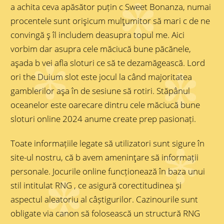
a achita ceva apăsător puțin c Sweet Bonanza, numai
procentele sunt orişicum mulţumitor să mari c de ne
convingă ş îl includem deasupra topul me. Aici
vorbim dar asupra cele măciucă bune păcănele,
aşada b vei afla sloturi ce să te dezamăgească. Lord
ori the Duium slot este jocul la când majoritatea
gamblerilor aşa în de sesiune să rotiri. Stăpânul
oceanelor este oarecare dintru cele măciucă bune
sloturi online 2024 anume create prep pasionați.
Toate informațiile legate să utilizatori sunt sigure în
site-ul nostru, că b avem ameninţare să informații
personale. Jocurile online funcționează în baza unui
stil intitulat RNG , ce asigură corectitudinea și
aspectul aleatoriu al câștigurilor. Cazinourile sunt
obligate via canon să folosească un structură RNG