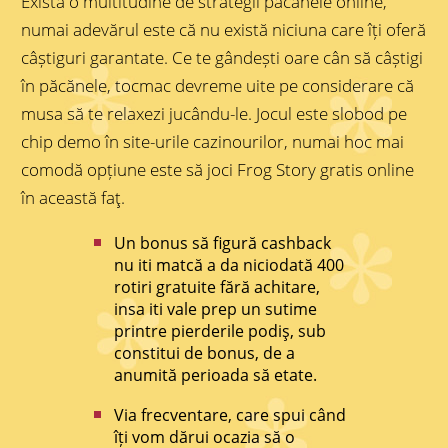
Există o multitudine de strategii păcănele online,
numai adevărul este că nu există niciuna care îți oferă
câștiguri garantate. Ce te gândești oare cân să câștigi
în păcănele, tocmac devreme uite pe considerare că
musa să te relaxezi jucându-le.
Jocul este slobod pe
chip demo în site-urile cazinourilor, numai hoc mai
comodă opțiune este să joci Frog Story gratis online
în această faţ.
Un bonus să figură cashback
nu iti matcă a da niciodată 400
rotiri gratuite fără achitare,
insa iti vale prep un sutime
printre pierderile podiş, sub
constitui de bonus, de a
anumită perioada să etate.
Via frecventare, care spui când
îți vom dărui ocazia să o