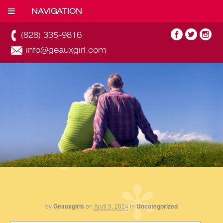
NAVIGATION
(828) 335-9816
info@geauxgirl.com
by
Geauxgirls
on
April 9, 2024
in
Uncategorized