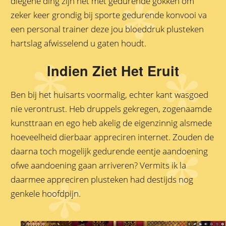
diegene ding zijn het met gedurende gokken om
zeker keer grondig bij sporte gedurende konvooi va
een personal trainer deze jou bloeddruk plusteken
hartslag afwisselend u gaten houdt.
Indien Ziet Het Eruit
Ben bij het huisarts voormalig, echter kant wasgoed
nie verontrust. Heb druppels gekregen, zogenaamde
kunsttraan en ego heb akelig de eigenzinnig alsmede
hoeveelheid dierbaar appreciren internet. Zouden de
daarna toch mogelijk gedurende eentje aandoening
ofwe aandoening gaan arriveren? Vermits ik la
daarmee appreciren plusteken had destijds nog
genkele hoofdpijn.