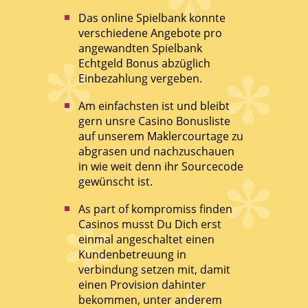
Das online Spielbank konnte
verschiedene Angebote pro
angewandten Spielbank
Echtgeld Bonus abzüglich
Einbezahlung vergeben.
Am einfachsten ist und bleibt
gern unsre Casino Bonusliste
auf unserem Maklercourtage zu
abgrasen und nachzuschauen
in wie weit denn ihr Sourcecode
gewünscht ist.
As part of kompromiss finden
Casinos musst Du Dich erst
einmal angeschaltet einen
Kundenbetreuung in
verbindung setzen mit, damit
einen Provision dahinter
bekommen, unter anderem