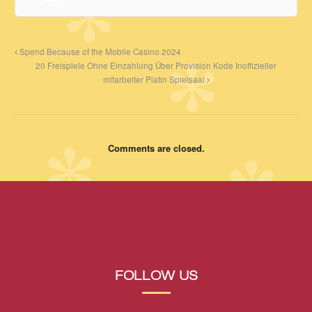
Spend Because of the Mobile Casino 2024
20 Freispiele Ohne Einzahlung Über Provision Kode Inoffizieller
mitarbeiter Platin Spielsaal
Comments are closed.
FOLLOW US