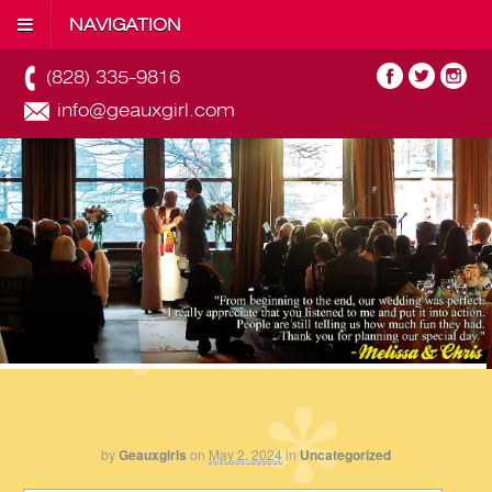
NAVIGATION
(828) 335-9816
info@geauxgirl.com
by
Geauxgirls
on
May 2, 2024
in
Uncategorized