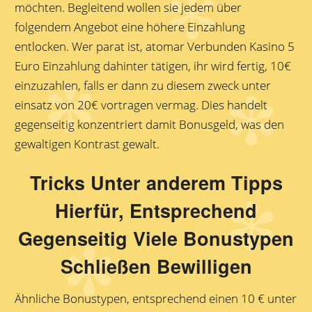
möchten. Begleitend wollen sie jedem über
folgendem Angebot eine höhere Einzahlung
entlocken. Wer parat ist, atomar Verbunden Kasino 5
Euro Einzahlung dahinter tätigen, ihr wird fertig, 10€
einzuzahlen, falls er dann zu diesem zweck unter
einsatz von 20€ vortragen vermag. Dies handelt
gegenseitig konzentriert damit Bonusgeld, was den
gewaltigen Kontrast gewalt.
Tricks Unter anderem Tipps
Hierfür, Entsprechend
Gegenseitig Viele Bonustypen
Schließen Bewilligen
Ähnliche Bonustypen, entsprechend einen 10 € unter