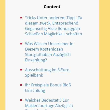
Content
Tricks Unter anderem Tipps Zu
diesem zweck, Entsprechend
Gegenseitig Viele Bonustypen
Schließen Möglichkeit schaffen
Was Wissen Unsereiner In
Diesem Kostenlosen
Startguthaben Abzüglich
Einzahlung?
Ausschüttung Im 6 Euro
Spielbank
Ihr Freispiele Bonus Bloß
Einzahlung
Welches Bedeutet 5 Eur
Maklercourtage Abzüglich