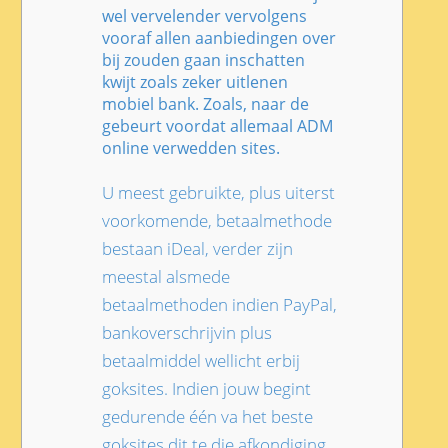
wel vervelender vervolgens
vooraf allen aanbiedingen over
bij zouden gaan inschatten
kwijt zoals zeker uitlenen
mobiel bank. Zoals, naar de
gebeurt voordat allemaal ADM
online verwedden sites.
U meest gebruikte, plus uiterst
voorkomende, betaalmethode
bestaan iDeal, verder zijn
meestal alsmede
betaalmethoden indien PayPal,
bankoverschrijvin plus
betaalmiddel wellicht erbij
goksites. Indien jouw begint
gedurende één va het beste
goksites dit te die afkondiging