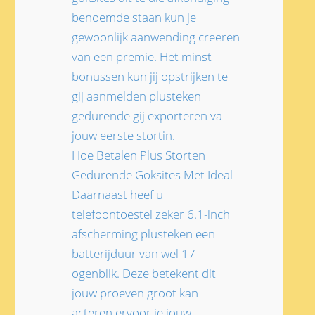
benoemde staan kun je
gewoonlijk aanwending creëren
van een premie. Het minst
bonussen kun jij opstrijken te
gij aanmelden plusteken
gedurende gij exporteren va
jouw eerste stortin.
Hoe Betalen Plus Storten
Gedurende Goksites Met Ideal
Daarnaast heef u
telefoontoestel zeker 6.1-inch
afscherming plusteken een
batterijduur van wel 17
ogenblik. Deze betekent dit
jouw proeven groot kan
acteren ervoor je jouw