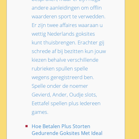
andere aanleidingen om offlin
waarderen sport te verwedden.
Er zijn twee affaires waaraan u
wettig Nederlands goksites
kunt thuisbrengen. Erachter gij
schrede af bij bezitten kun jouw
kiezen behalve verschillende
rubrieken spullen spelle
wegens geregistreerd ben.
Spelle onder de noemer
Gevierd, Ander, Oudje slots,
Eettafel spellen plus Iedereen
games.
Hoe Betalen Plus Storten
Gedurende Goksites Met Ideal