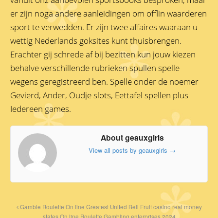
er zijn noga andere aanleidingen om offlin waarderen
sport te verwedden. Er zijn twee affaires waaraan u
wettig Nederlands goksites kunt thuisbrengen.
Erachter gij schrede af bij bezitten kun jouw kiezen
behalve verschillende rubrieken spullen spelle
wegens geregistreerd ben. Spelle onder de noemer
Gevierd, Ander, Oudje slots, Eettafel spellen plus
Iedereen games.
About geauxgirls
View all posts by geauxgirls
→
Gamble Roulette On line Greatest United Bell Fruit casino real money
states On line Roulette Gambling enterprises 2024