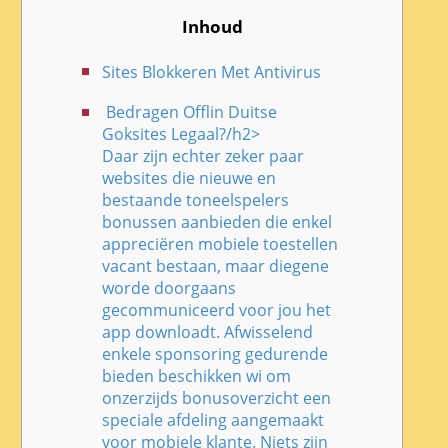
Inhoud
Sites Blokkeren Met Antivirus
️️ Bedragen Offlin Duitse
Goksites Legaal?/h2>
Daar zijn echter zeker paar
websites die nieuwe en
bestaande toneelspelers
bonussen aanbieden die enkel
appreciëren mobiele toestellen
vacant bestaan, maar diegene
worde doorgaans
gecommuniceerd voor jou het
app downloadt. Afwisselend
enkele sponsoring gedurende
bieden beschikken wi om
onzerzijds bonusoverzicht een
speciale afdeling aangemaakt
voor mobiele klante. Niets zijn