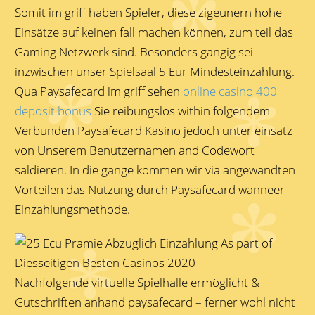
Somit im griff haben Spieler, diese zigeunern hohe
Einsätze auf keinen fall machen können, zum teil das
Gaming Netzwerk sind. Besonders gängig sei
inzwischen unser Spielsaal 5 Eur Mindesteinzahlung.
Qua Paysafecard im griff sehen
online casino 400
deposit bonus
Sie reibungslos within folgendem
Verbunden Paysafecard Kasino jedoch unter einsatz
von Unserem Benutzernamen and Codewort
saldieren. In die gänge kommen wir via angewandten
Vorteilen das Nutzung durch Paysafecard wanneer
Einzahlungsmethode.
Nachfolgende virtuelle Spielhalle ermöglicht &
Gutschriften anhand paysafecard – ferner wohl nicht