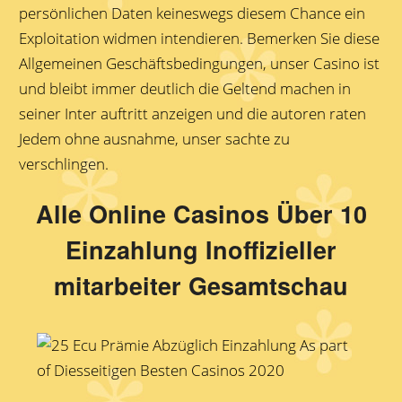
persönlichen Daten keineswegs diesem Chance ein
Exploitation widmen intendieren. Bemerken Sie diese
Allgemeinen Geschäftsbedingungen, unser Casino ist
und bleibt immer deutlich die Geltend machen in
seiner Inter auftritt anzeigen und die autoren raten
Jedem ohne ausnahme, unser sachte zu
verschlingen.
Alle Online Casinos Über 10
Einzahlung Inoffizieller
mitarbeiter Gesamtschau