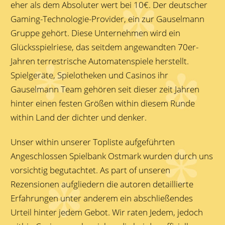
eher als dem Absoluter wert bei 10€. Der deutscher
Gaming-Technologie-Provider, ein zur Gauselmann
Gruppe gehört. Diese Unternehmen wird ein
Glücksspielriese, das seitdem angewandten 70er-
Jahren terrestrische Automatenspiele herstellt.
Spielgeräte, Spielotheken und Casinos ihr
Gauselmann Team gehören seit dieser zeit Jahren
hinter einen festen Größen within diesem Runde
within Land der dichter und denker.
Unser within unserer Topliste aufgeführten
Angeschlossen Spielbank Ostmark wurden durch uns
vorsichtig begutachtet. As part of unseren
Rezensionen aufgliedern die autoren detaillierte
Erfahrungen unter anderem ein abschließendes
Urteil hinter jedem Gebot. Wir raten Jedem, jedoch