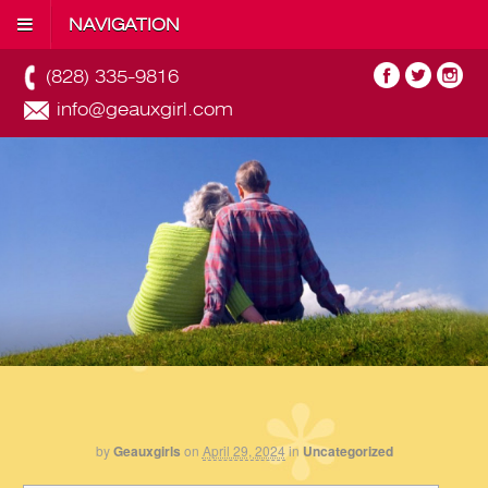
NAVIGATION
(828) 335-9816
info@geauxgirl.com
by
Geauxgirls
on
April 29, 2024
in
Uncategorized